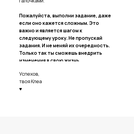
галочками.
Пожалуйста, выполни задание, даже
если оно кажется сложным. Это
важно и является шагом к
следующему уроку. Не пропускай
задания. И не меняй их очередность.
Я Клеа, твой персональный
Только так ты сможешь внедрить
коуч по наведению
изменения в свою жизнь.
порядка. Рада
познакомиться :)
Успехов,
твоя Клеа
♥