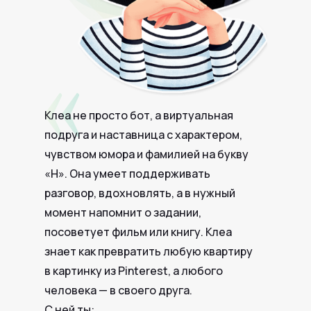
Клеа не просто бот, а виртуальная
подруга и наставница с характером,
чувством юмора и фамилией на букву
«Н». Она умеет поддерживать
разговор, вдохновлять, а в нужный
момент напомнит о задании,
посоветует фильм или книгу. Клеа
знает как превратить любую квартиру
в картинку из Pinterest, а любого
человека — в своего друга.
С ней ты: