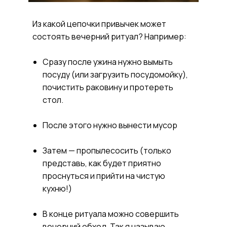
Из какой цепочки привычек может
состоять вечерний ритуал? Например:
Сразу после ужина нужно вымыть
посуду (или загрузить посудомойку),
почистить раковину и протереть
стол.
После этого нужно вынести мусор
Затем — пропылесосить (только
представь, как будет приятно
проснуться и прийти на чистую
кухню!)
В конце ритуала можно совершить
вечерний обход. Так я называю