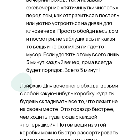
ежевечерние «пятиминутки чистоты»
перед тем, как отправиться в постель
или уютно устроиться на диван для
киновечера. Просто обойди весь дом
и посмотри, не заблудилась ли какая-
то вещь и не скопился ли где-то
мусор. Если уделять этому всего лишь
5 минут каждый вечер, дома всегда
будет порядок. Всего 5 минут!
Лайфхак: Для вечернего обхода, возьми
с собой какую-нибудь коробку, куда ты
будешь складывать все то, что лежит не
на своем месте. Это гораздо быстрее,
чем ходить туда-сюда с каждой
«потеряшкой». Потом вещи из этой
коробки можно быстро рассортировать