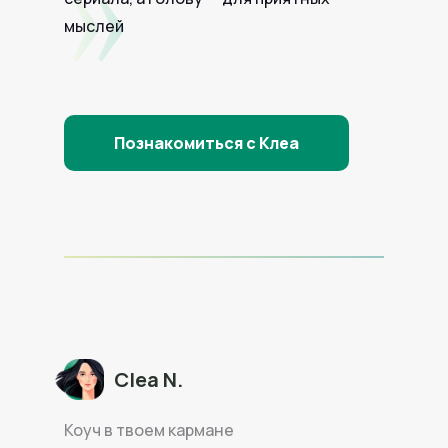
мыслей
Познакомиться с Клеа
Clea N.
Коуч в твоем кармане