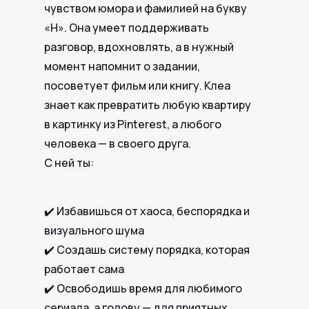
чувством юмора и фамилией на букву
«Н». Она умеет поддерживать
разговор, вдохновлять, а в нужный
момент напомнит о задании,
посоветует фильм или книгу. Клеа
знает как превратить любую квартиру
в картинку из Pinterest, а любого
человека — в своего друга.
С ней ты:
✔️ Избавишься от хаоса, беспорядка и
визуального шума
✔️ Создашь систему порядка, которая
работает сама
✔️ Освободишь время для любимого
сериала, а голову — для приятных