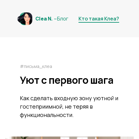
Clea N.
~Блог
Кто такая Клеа?
#письма_клеа
Уют с первого шага
Как сделать входную зону уютной и
гостеприимной, не теряя в
функциональности.